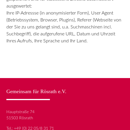
ausgewertet:
Ihre IP-Adressse (in anonymisierter Form), User Agent
(Betriebssystem, Browser, Plugins), Referer (Webseite von
der Sie zu uns gelangt sind, u.a. Suchmaschinen incl.
Suchbegriff), die aufgerufene URL, Datum und Uhrzeit
Ihres Aufrufs, Ihre Sprache und Ihr Land.
Gemeinsam für Rösrath e.V.
Hauptstraße 74
51503 Rösrath
Tel.:
+49 (0) 22 05/8 31 71