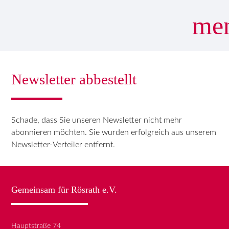
me
Newsletter abbestellt
Suchbegriffe
SUCHEN
Schade, dass Sie unseren Newsletter nicht mehr
abonnieren möchten. Sie wurden erfolgreich aus unserem
Newsletter-Verteiler entfernt.
Gemeinsam für Rösrath e.V.
Hauptstraße 74