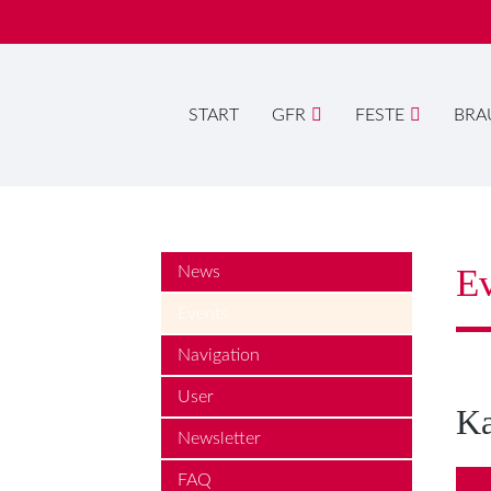
START
GFR
FESTE
BRA
Suc
Ev
News
Events
Navigation
User
Ka
Newsletter
FAQ