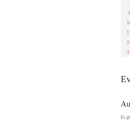
1
1
2
3
Ev
Au
Es g