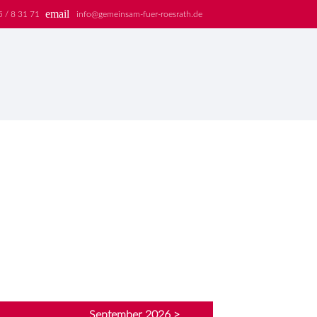
email
5 / 8 31 71
info@gemeinsam-fuer-roesrath.de
EN
September 2026 >