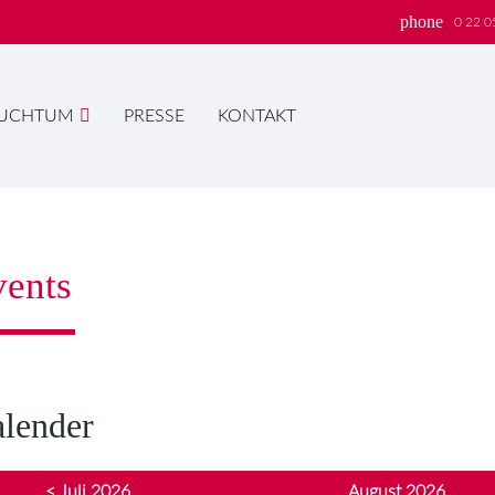
phone
0 22 0
UCHTUM
PRESSE
KONTAKT
hbegriffe
SUCH
ents
lender
< Juli 2026
August 2026