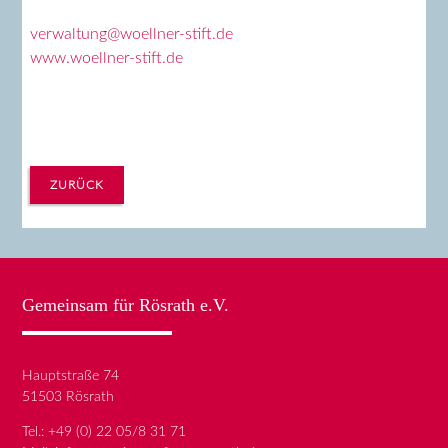
verwaltung@woellner-stift.de
www.woellner-stift.de
ZURÜCK
Gemeinsam für Rösrath e.V.
Hauptstraße 74
51503 Rösrath
Tel.:
+49 (0) 22 05/8 31 71